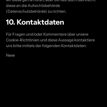
diese an die Aufsichtsbehörde
(Datenschutzbehörde) zu richten.
10. Kontaktdaten
Für Fragen und/oder Kommentare über unsere
Cookie-Richtlinien und diese Aussage kontaktiere
uns bitte mittels der folgenden Kontaktdaten:
Nexe
Tajnovac 1
31500 Našice
Kroatien
Website:
https://www.nexe-equestrian.com/de/
E-Mail:
nexe@
nexe.hr
Telefonnummer: +38531616100
Diese Cookie-Richtlinie wurde mit
cookiedatabase.org
am Juni 4, 2026 synchronisiert.